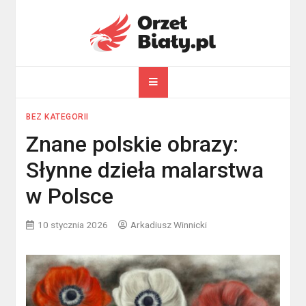
Skip
to
content
orzelbialy.pl
Wszystko o Polsce
BEZ KATEGORII
Znane polskie obrazy:
Słynne dzieła malarstwa
w Polsce
10 stycznia 2026
Arkadiusz Winnicki