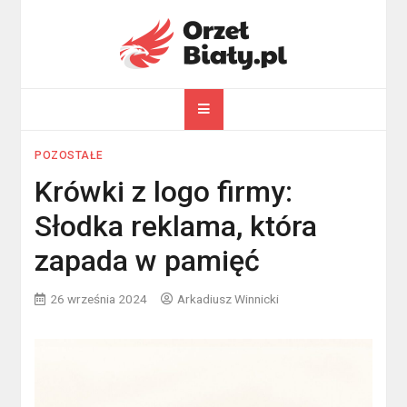
Skip
to
content
orzelbialy.pl
Wszystko o Polsce
POZOSTAŁE
Krówki z logo firmy:
Słodka reklama, która
zapada w pamięć
26 września 2024
Arkadiusz Winnicki