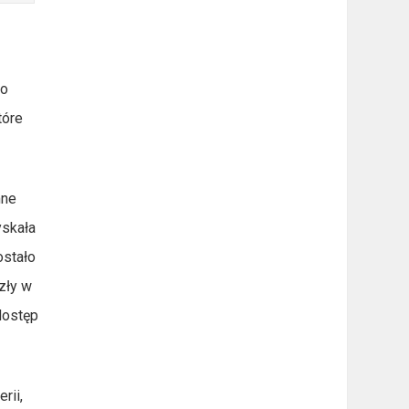
go
tóre
mne
yskała
ostało
zły w
dostęp
rii,