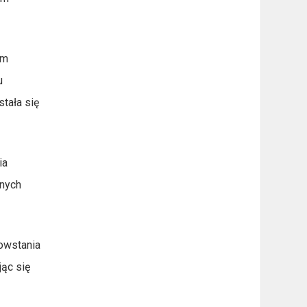
um
u
tała się
ia
żnych
owstania
jąc się