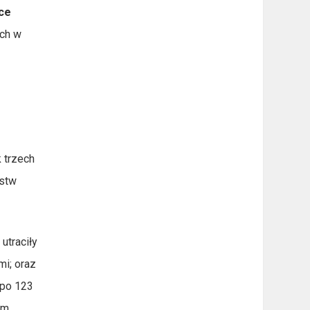
ące
ych w
 trzech
ństw
utraciły
mi; oraz
 po 123
em