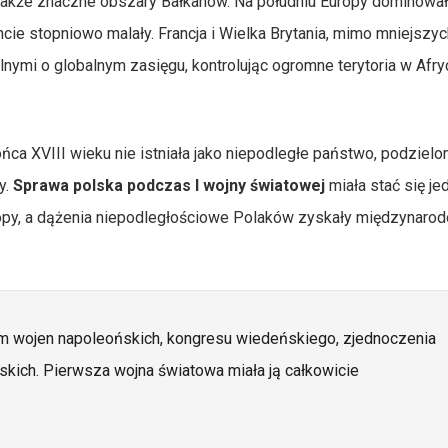
 a także znaczne obszary Bałkanów. Na południu Europy dominowa
ie stopniowo malały. Francja i Wielka Brytania, mimo mniejszyc
nymi o globalnym zasięgu, kontrolując ogromne terytoria w Afryce
ńca XVIII wieku nie istniała jako niepodległe państwo, podzielo
y.
Sprawa polska podczas I wojny światowej
miała stać się j
py, a dążenia niepodległościowe Polaków zyskały międzynaro
em wojen napoleońskich, kongresu wiedeńskiego, zjednoczenia
skich. Pierwsza wojna światowa miała ją całkowicie