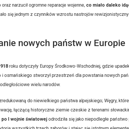
 oraz narzucił ogromne reparacje wojenne,
co miało daleko id
tało się jednym z czynników wzrostu nastrojów rewizjonistyczn
anie nowych państw w Europie
1918
roku dotyczyły Europy Środkowo-Wschodniej, gdzie upadek
go i osmańskiego stworzył przestrzeń dla powstania nowych pa
epodległościowe wielu narodów.
 zredukowaną do niewielkiego państwa alpejskiego; Węgry, które 
wację, łączącą historyczne ziemie czeskie z terenami słowacki
 po I wojnie światowej
odrodziła się jako niepodległe państwo
rytoria wszystkich trzech zaborów i stając się istotnym element