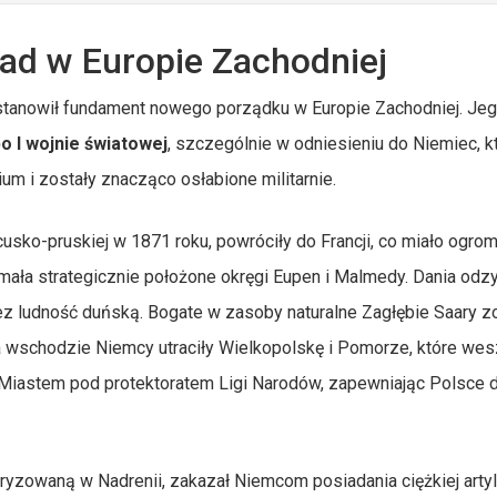
ład w Europie Zachodniej
 stanowił fundament nowego porządku w Europie Zachodniej. Je
o I wojnie światowej
, szczególnie w odniesieniu do Niemiec, k
um i zostały znacząco osłabione militarnie.
ncusko-pruskiej w 1871 roku, powróciły do Francji, co miało ogro
mała strategicznie położone okręgi Eupen i Malmedy. Dania odz
z ludność duńską. Bogate w zasoby naturalne Zagłębie Saary z
Na wschodzie Niemcy utraciły Wielkopolskę i Pomorze, które wes
m Miastem pod protektoratem Ligi Narodów, zapewniając Polsce 
aryzowaną w Nadrenii, zakazał Niemcom posiadania ciężkiej artyle