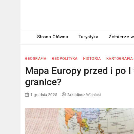
Skip
to
content
orzelbialy.pl
Wszystko o Polsce
Strona Główna
Turystyka
Zołnierze w
GEOGRAFIA
GEOPOLITYKA
HISTORIA
KARTOGRAFIA
Mapa Europy przed i po I 
granice?
1 grudnia 2025
Arkadiusz Winnicki