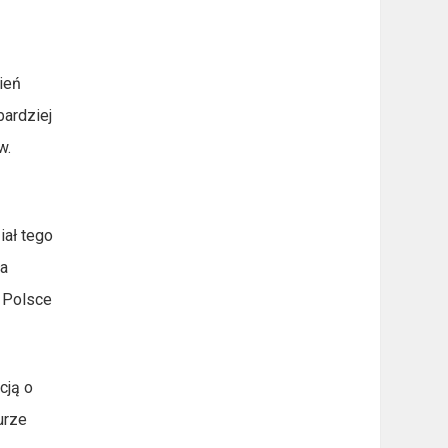
ień
bardziej
w.
iał tego
ła
ł Polsce
cją o
urze