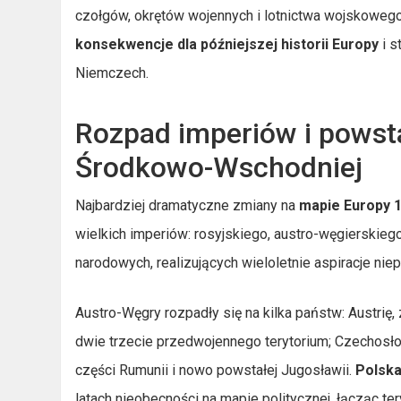
czołgów, okrętów wojennych i lotnictwa wojskowego
konsekwencje dla późniejszej historii Europy
i s
Niemczech.
Rozpad imperiów i powst
Środkowo-Wschodniej
Najbardziej dramatyczne zmiany na
mapie Europy 
wielkich imperiów: rosyjskiego, austro-węgierskie
narodowych, realizujących wieloletnie aspiracje ni
Austro-Węgry rozpadły się na kilka państw: Austrię,
dwie trzecie przedwojennego terytorium; Czechosło
części Rumunii i nowo powstałej Jugosławii.
Polska
latach nieobecności na mapie politycznej, łącząc te