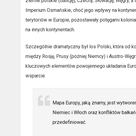
ziemie polskie (Galicję), Czechy, Słowację, Węgry,
Imperium Osmańskie, choć jego wpływy na kontynenc
terytoriów w Europie, pozostawały potęgami kolonial
na innych kontynentach.
Szczególnie dramatyczny był los Polski, która od ko
między Rosję, Prusy (później Niemcy) i Austro-Węgr
kluczowych elementów powojennego układania Euro
wsparcie.
Mapa Europy, jaką znamy, jest wytwor
Niemiec i Włoch oraz konfliktów bałkań
przedefiniować.