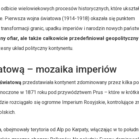
 odbicie wielowiekowych procesów historycznych, które ukszta
e. Pierwsza wojna światowa (1914-1918) okazała się punktem
ransformacji granic, upadku imperiów i narodzin nowych państ
iony ofiar, ale także całkowicie przedefiniował geopolityczny
esny układ polityczny kontynentu.
iatową – mozaika imperiów
 światową
przedstawiała kontynent zdominowany przez kilka p
ednoczone w 1871 roku pod przywództwem Prus – które w krótk
dzie rozciągało się ogromne Imperium Rosyjskie, kontrolujące 
lskich.
 obejmowały terytoria od Alp po Karpaty, włączając w to połud