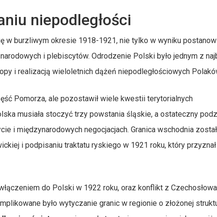
aniu niepodległości
ię w burzliwym okresie 1918-1921, nie tylko w wyniku postanow
ń narodowych i plebiscytów. Odrodzenie Polski było jednym z naj
opy i realizacją wieloletnich dążeń niepodległościowych Polakó
ęść Pomorza, ale pozostawił wiele kwestii terytorialnych
ska musiała stoczyć trzy powstania śląskie, a ostateczny podz
ycie i międzynarodowych negocjacjach. Granica wschodnia zosta
ckiej i podpisaniu traktatu ryskiego w 1921 roku, który przyzna
 włączeniem do Polski w 1922 roku, oraz konflikt z Czechosłowa
plikowane było wytyczanie granic w regionie o złożonej strukt