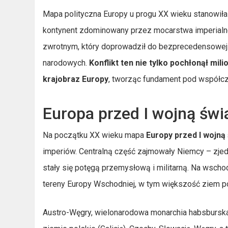
Mapa polityczna Europy u progu XX wieku stanowiła
kontynent zdominowany przez mocarstwa imperialn
zwrotnym, który doprowadził do bezprecedensowej t
narodowych.
Konflikt ten nie tylko pochłonął mil
krajobraz Europy
, tworząc fundament pod współcz
Europa przed I wojną św
Na początku XX wieku mapa
Europy przed I wojną
imperiów. Centralną część zajmowały Niemcy – zj
stały się potęgą przemysłową i militarną. Na wscho
tereny Europy Wschodniej, w tym większość ziem po
Austro-Węgry, wielonarodowa monarchia habsburska,