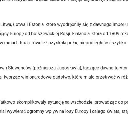
Litwa, Łotwa i Estonia, które wyodrębniły się z dawnego Imperi
jący Europę od bolszewickiej Rosji. Finlandia, która od 1809 rok
 ramach Rosji, również uzyskała pełną niepodległość i szybko s
w i Słoweńców (późniejsza Jugosławia), łączące dawne terytor
rą, tworząc wielonarodowe państwo, które miało przetrwać w ró
datkowo skomplikowały sytuację na wschodzie, prowadząc do p
ał wywierać ogromny wpływ na losy Europy i całego świata, sta