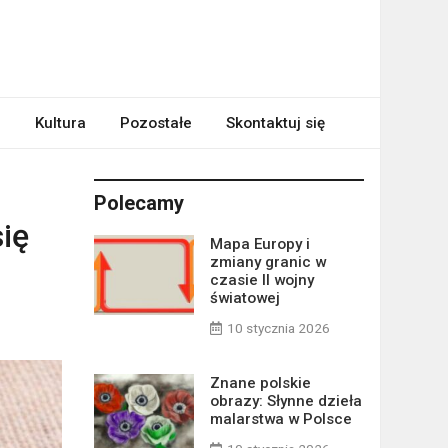
m
Kultura
Pozostałe
Skontaktuj się
Polecamy
się
Mapa Europy i
zmiany granic w
czasie II wojny
światowej
10 stycznia 2026
Znane polskie
obrazy: Słynne dzieła
malarstwa w Polsce