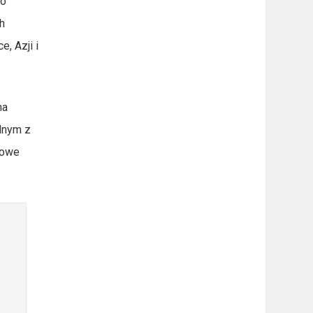
ło
h
, Azji i
na
ednym z
dowe