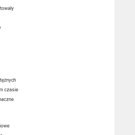
łtowały
w
otężnych
im czasie
znaczne
niowe