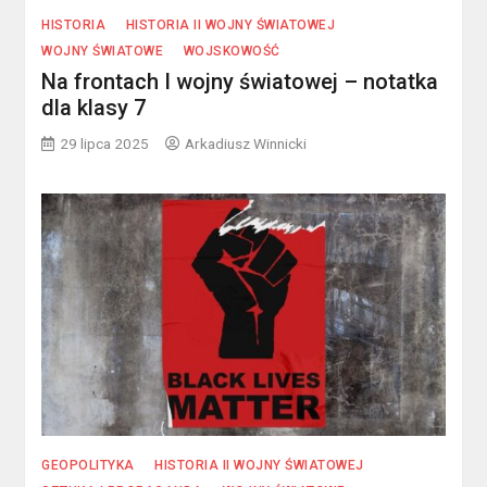
HISTORIA
HISTORIA II WOJNY ŚWIATOWEJ
WOJNY ŚWIATOWE
WOJSKOWOŚĆ
Na frontach I wojny światowej – notatka
dla klasy 7
29 lipca 2025
Arkadiusz Winnicki
GEOPOLITYKA
HISTORIA II WOJNY ŚWIATOWEJ