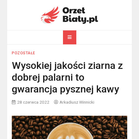
Skip
to
content
orzelbialy.pl
Wszystko o Polsce
POZOSTAŁE
Wysokiej jakości ziarna z
dobrej palarni to
gwarancja pysznej kawy
28 czerwca 2022
Arkadiusz Winnicki