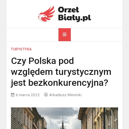
Skip
to
content
orzelbialy.pl
Wszystko o Polsce
TURYSTYKA
Czy Polska pod
względem turystycznym
jest bezkonkurencyjna?
6 marca 2022
Arkadiusz Winnicki